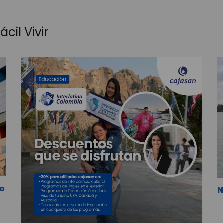
cil Vivir
lo
N