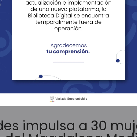
ácil Vivir
Noticias
Historias
Edi
tículos
es impulsa a 30 muj