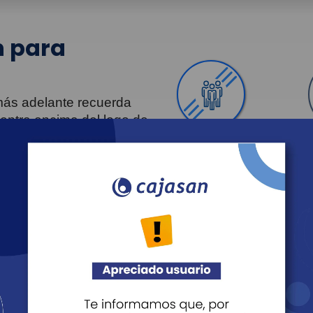
 para
 más adelante recuerda
uentra encima del logo de
Personas
Revista Fácil Vivir
Agéndate
Noticias
Recreación
Educación
Cultura