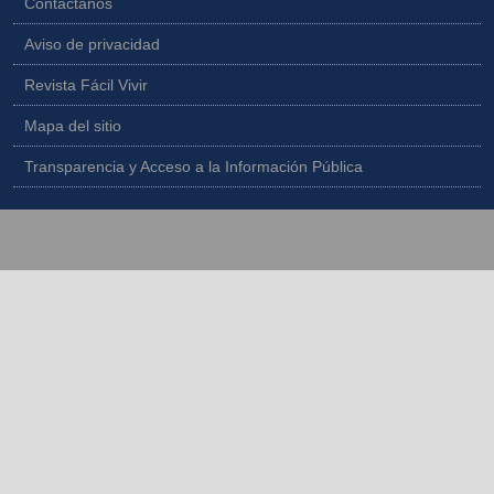
Contáctanos
Aviso de privacidad
Revista Fácil Vivir
Mapa del sitio
Transparencia y Acceso a la Información Pública
Copyright © 2026 - Todos los derechos reservados |
Diseñado por
IngeWeb - www.ingeweb.co