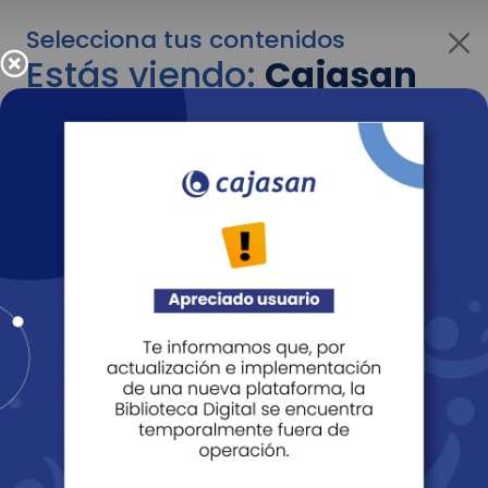
Selecciona tus contenidos
Estás viendo:
Cajasan
para empresas
Para cambiar al contenido de tu interés más
adelante recuerda utilizar el menú
desplegable que se encuentra encima del
logo de Cajasan.
Entendido
Personas
Empresas
Corporativo