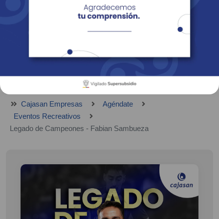
Empresas
Corporativo
Personas
Revista Fácil Vivir
Sedes
Directorio
Servicios En Línea
Cajasan Empresas
Agéndate
Eventos Recreativos
Legado de Campeones - Fabian Sambueza