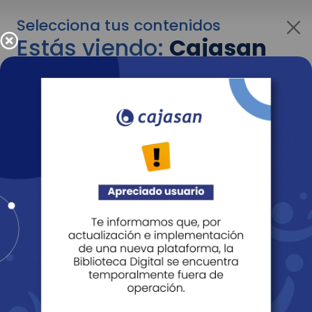
Selecciona tus contenidos
Estás viendo:
Cajasan
para empresas
Para cambiar al contenido de tu interés más
adelante recuerda utilizar el menú
desplegable que se encuentra encima del
logo de Cajasan.
Entendido
Personas
Empresas
Corporativo