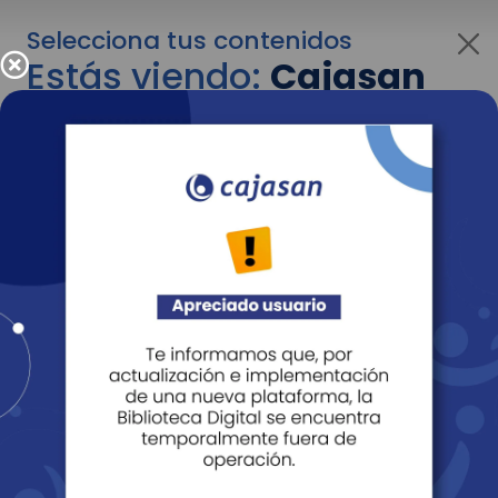
Selecciona tus contenidos
Estás viendo:
Cajasan
para empresas
Para cambiar al contenido de tu interés más
adelante recuerda utilizar el menú
desplegable que se encuentra encima del
logo de Cajasan.
Entendido
Personas
Empresas
Corporativo