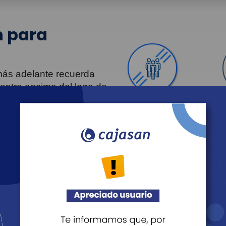
 para
 más adelante recuerda
uentra encima del logo de
Personas
Revista Fácil Vivir
Agéndate
Noticias
Recreación
Educación
Cultura