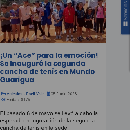
Servicios en línea
¡Un “Ace” para la emoción!
Se Inauguró la segunda
cancha de tenis en Mundo
Guarigua
Articulos - Fácil Vivir
05 Junio 2023
Visitas: 6175
El pasado 6 de mayo se llevó a cabo la
esperada inauguración de la segunda
cancha de tenis en la sede