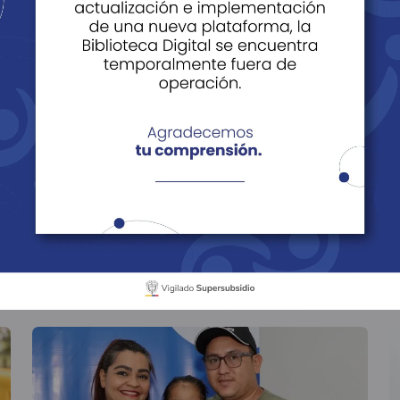
ácil Vivir
Noticias
Historias
Edi
ículos