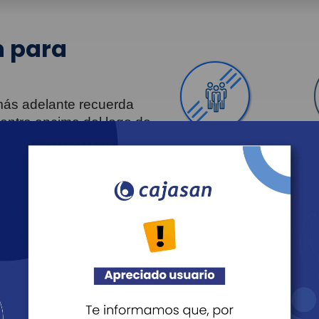
 para
 más adelante recuerda
uentra encima del logo de
Personas
Revista Fácil Vivir
Agéndate
Noticias
Recreación
Educación
Cultura