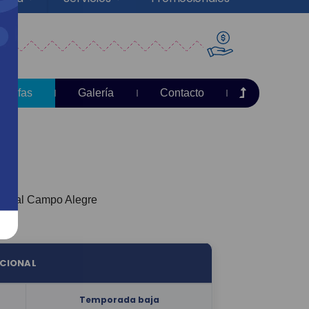
Tarifas
Galería
Contacto
acional Campo Alegre
ACIONAL
Temporada
baja