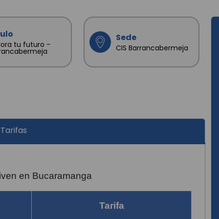
tulo
Sede
lora tu futuro -
CIS Barrancabermeja
rancabermeja
Tarifas
viven en Bucaramanga
Tarifa