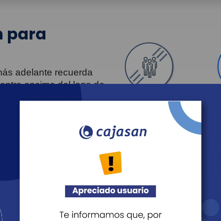
 para
 más adelante recuerda
uentra encima del logo de
Personas
Revista Fácil Vivir
Agéndate
Noticias
Recreación
Educación
Cultura