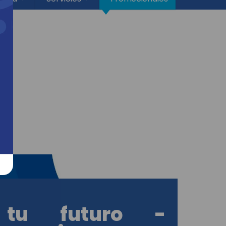
s
 tu futuro -