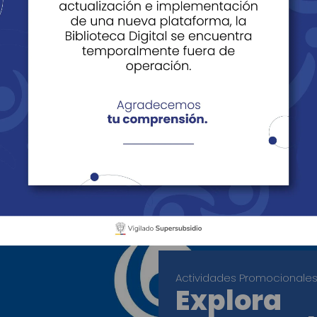
a tu futuro - Barrancabermeja
uro - Barrancabermeja
Actividades Promocionale
Explora