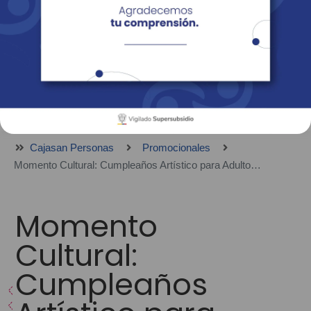
Empresas
Corporativo
Personas
Revista Fácil Vivir
Sedes
Directorio
Servicios En Línea
Cajasan Personas
Promocionales
Momento Cultural: Cumpleaños Artístico para Adultos - Paquete de 8 - 10 personas
Momento
Cultural:
Cumpleaños