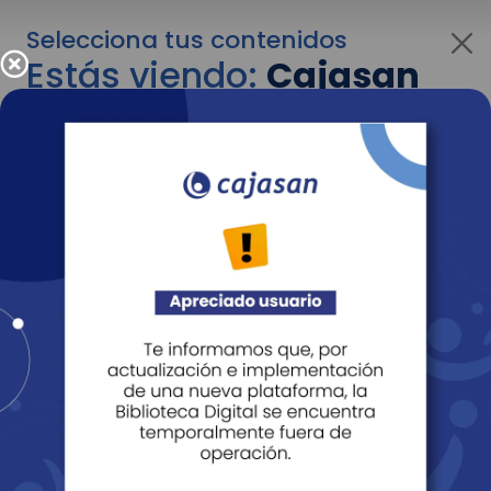
Selecciona tus contenidos
Estás viendo:
Cajasan
para personas
Para cambiar al contenido de tu interés más
adelante recuerda utilizar el menú
desplegable que se encuentra encima del
logo de Cajasan.
Entendido
Personas
Empresas
Corporativo