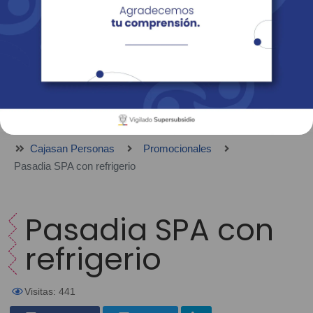
Empresas
Corporativo
Personas
Revista Fácil Vivir
Sedes
Directorio
Servicios En Línea
Cajasan Personas
Promocionales
Pasadia SPA con refrigerio
Pasadia SPA con
refrigerio
Visitas: 441