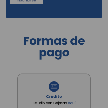
Inscribirse
publicitarios o comerciales, a través de los
canales: llamadas telefónicas, correos
electrónicos, mensajes SMS, mensajes de
aplicación web, correspondencia y visitas a
domicilio; y en general para las demás finalidades
incorporadas en la Política de Tratamientos de la
Información dispuesta en www.cajasan.com, la
cual declaro conocer y saber que en esta se
establecen cuáles son datos sensibles. Así mismo,
Formas de
conozco que como titular me asisten los derechos
a conocer, actualizar, rectificar y suprimir mis datos
y revocar la autorización. Igualmente declaro que
pago
poseo autorización, de los otros titulares de datos
que suministro, para que CAJA SANTANDEREANA
DE SUBSIDIO FAMILIAR "CAJASAN" les dé
tratamiento conforme a las finalidades
consignadas en la Política.
Crédito
Estudio con Cajasan
aquí