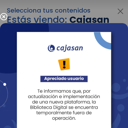
Selecciona tus contenidos
Estás viendo:
Cajasan
para personas
Para cambiar al contenido de tu interés más
adelante recuerda utilizar el menú
desplegable que se encuentra encima del
logo de Cajasan.
Entendido
Personas
Empresas
Corporativo