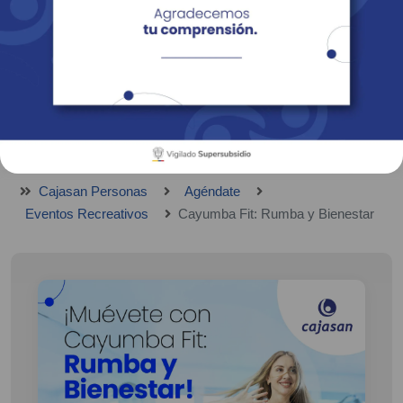
Empresas
Corporativo
Personas
Revista Fácil Vivir
Sedes
Directorio
Servicios En Línea
Cajasan Personas
Agéndate
Eventos Recreativos
Cayumba Fit: Rumba y Bienestar