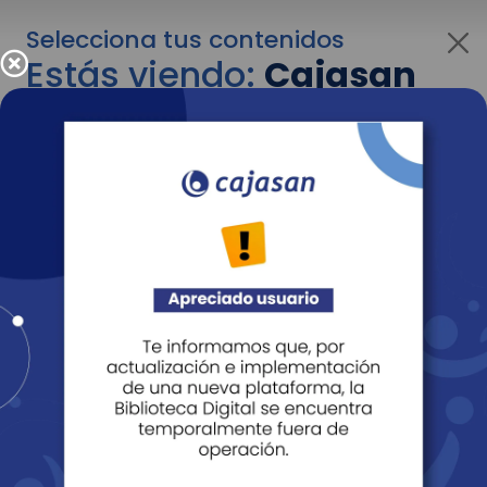
Selecciona tus contenidos
Estás viendo:
Cajasan
para personas
Para cambiar al contenido de tu interés más
adelante recuerda utilizar el menú
desplegable que se encuentra encima del
logo de Cajasan.
Entendido
Personas
Empresas
Corporativo