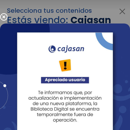
Selecciona tus contenidos
Estás viendo:
Cajasan
para personas
Para cambiar al contenido de tu interés más
adelante recuerda utilizar el menú
desplegable que se encuentra encima del
logo de Cajasan.
Entendido
Personas
Empresas
Corporativo