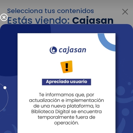
Selecciona tus contenidos
Estás viendo:
Cajasan
para personas
Para cambiar al contenido de tu interés más
adelante recuerda utilizar el menú
desplegable que se encuentra encima del
logo de Cajasan.
Entendido
Personas
Empresas
Corporativo