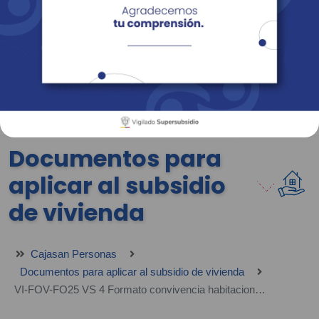
Empresas
Corporativo
Personas
Revista Fácil Vivir
Sedes
Directorio
Servicios En Línea
Documentos para
aplicar al subsidio
de vivienda
Cajasan Personas
Documentos para aplicar al subsidio de vivienda
VI-FOV-FO25 VS 4 Formato convivencia habitacional postulación con menores de edad