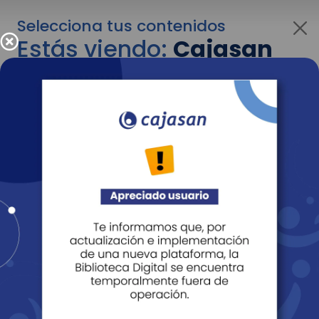
Selecciona tus contenidos
Estás viendo:
Cajasan
para personas
Para cambiar al contenido de tu interés más
adelante recuerda utilizar el menú
desplegable que se encuentra encima del
logo de Cajasan.
Entendido
Personas
Empresas
Corporativo