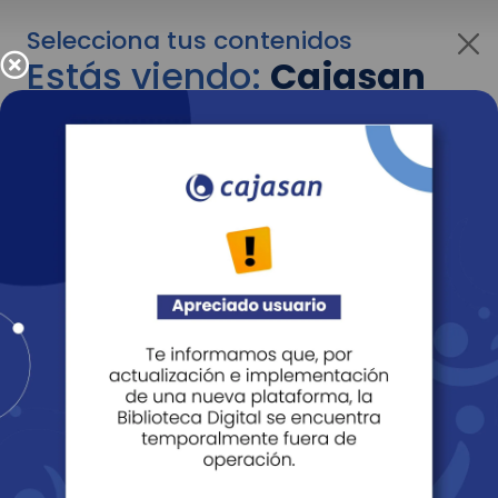
Selecciona tus contenidos
Estás viendo:
Cajasan
para personas
Para cambiar al contenido de tu interés más
adelante recuerda utilizar el menú
desplegable que se encuentra encima del
logo de Cajasan.
Entendido
Personas
Empresas
Corporativo