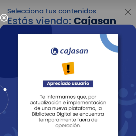
Selecciona tus contenidos
Estás viendo:
Cajasan
para personas
Para cambiar al contenido de tu interés más
adelante recuerda utilizar el menú
desplegable que se encuentra encima del
logo de Cajasan.
Entendido
Personas
Empresas
Corporativo