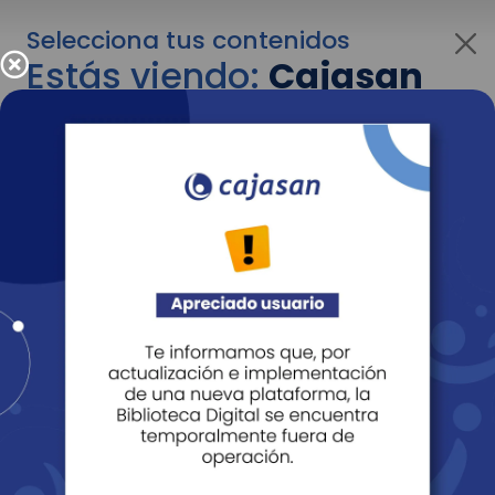
Selecciona tus contenidos
Estás viendo:
Cajasan
para personas
Para cambiar al contenido de tu interés más
adelante recuerda utilizar el menú
desplegable que se encuentra encima del
logo de Cajasan.
Entendido
Personas
Empresas
Corporativo