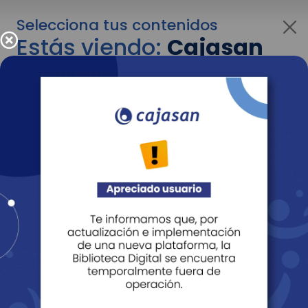
Selecciona tus contenidos
Estás viendo:
Cajasan
para personas
Para cambiar al contenido de tu interés más
adelante recuerda utilizar el menú
desplegable que se encuentra encima del
logo de Cajasan.
Entendido
Personas
Empresas
Corporativo