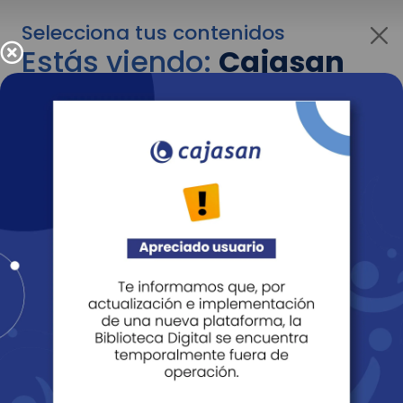
Selecciona tus contenidos
Estás viendo:
Cajasan
para personas
Para cambiar al contenido de tu interés más
adelante recuerda utilizar el menú
desplegable que se encuentra encima del
logo de Cajasan.
Entendido
Personas
Empresas
Corporativo