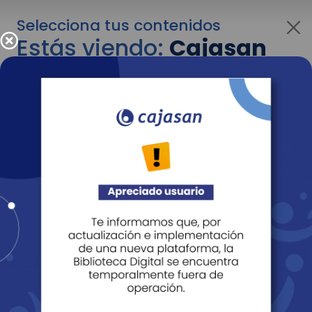
Selecciona tus contenidos
Estás viendo:
Cajasan
para personas
Para cambiar al contenido de tu interés más
adelante recuerda utilizar el menú
desplegable que se encuentra encima del
logo de Cajasan.
Entendido
Personas
Empresas
Corporativo