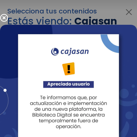
Selecciona tus contenidos
Estás viendo:
Cajasan
para personas
Para cambiar al contenido de tu interés más
adelante recuerda utilizar el menú
desplegable que se encuentra encima del
logo de Cajasan.
Entendido
Personas
Empresas
Corporativo