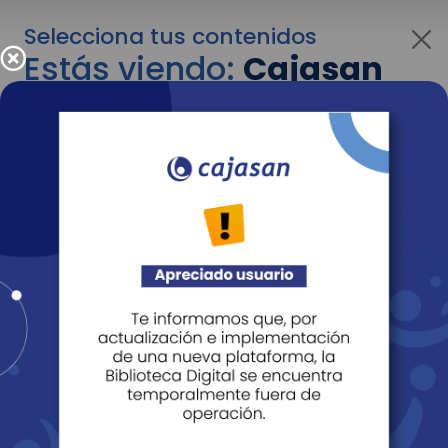
Selecciona tus contenidos
Estás viendo:
Cajasan
para personas
Para cambiar al contenido de tu interés más
adelante recuerda utilizar el menú
desplegable que se encuentra encima del
logo de Cajasan.
Entendido
Personas
Empresas
Corporativo