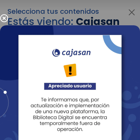
Selecciona tus contenidos
Estás viendo:
Cajasan
para personas
Para cambiar al contenido de tu interés más
adelante recuerda utilizar el menú
desplegable que se encuentra encima del
logo de Cajasan.
Entendido
Personas
Empresas
Corporativo