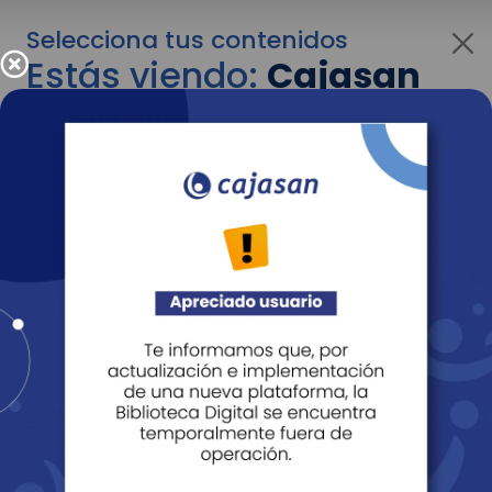
Selecciona tus contenidos
Estás viendo:
Cajasan
para personas
Para cambiar al contenido de tu interés más
adelante recuerda utilizar el menú
desplegable que se encuentra encima del
logo de Cajasan.
Entendido
Personas
Empresas
Corporativo