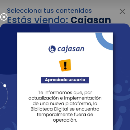
Selecciona tus contenidos
Estás viendo:
Cajasan
para personas
Para cambiar al contenido de tu interés más
adelante recuerda utilizar el menú
desplegable que se encuentra encima del
logo de Cajasan.
Entendido
Personas
Empresas
Corporativo