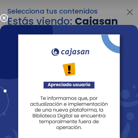
Selecciona tus contenidos
Estás viendo:
Cajasan
para personas
Para cambiar al contenido de tu interés más
adelante recuerda utilizar el menú
desplegable que se encuentra encima del
logo de Cajasan.
Entendido
Personas
Empresas
Corporativo