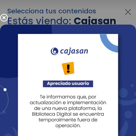
Selecciona tus contenidos
Estás viendo:
Cajasan
para personas
Para cambiar al contenido de tu interés más
adelante recuerda utilizar el menú
desplegable que se encuentra encima del
logo de Cajasan.
Entendido
Personas
Empresas
Corporativo