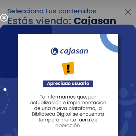
Selecciona tus contenidos
Estás viendo:
Cajasan
para personas
Para cambiar al contenido de tu interés más
adelante recuerda utilizar el menú
desplegable que se encuentra encima del
logo de Cajasan.
Entendido
Personas
Empresas
Corporativo