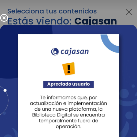
Selecciona tus contenidos
Estás viendo:
Cajasan
para personas
Para cambiar al contenido de tu interés más
adelante recuerda utilizar el menú
desplegable que se encuentra encima del
logo de Cajasan.
Entendido
Personas
Empresas
Corporativo