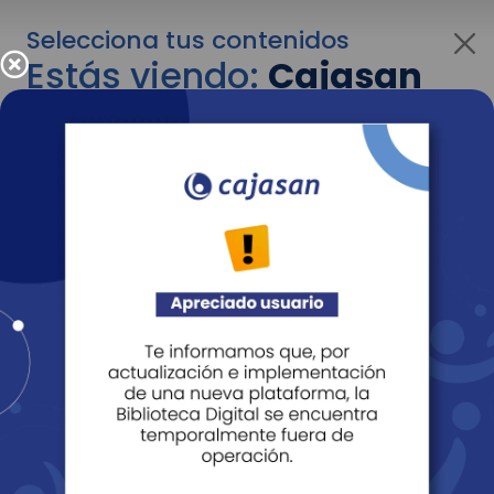
Selecciona tus contenidos
Estás viendo:
Cajasan
para personas
Para cambiar al contenido de tu interés más
adelante recuerda utilizar el menú
desplegable que se encuentra encima del
logo de Cajasan.
Entendido
Personas
Empresas
Corporativo