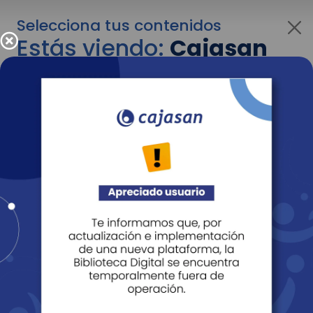
Selecciona tus contenidos
Estás viendo:
Cajasan
para personas
Para cambiar al contenido de tu interés más
adelante recuerda utilizar el menú
desplegable que se encuentra encima del
logo de Cajasan.
Entendido
Personas
Empresas
Corporativo