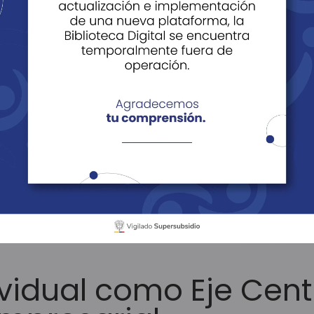
ácil Vivir
Noticias
Historias
Edi
tículos
El Bienestar Individual como Eje Central de la Productivi
ividual como Eje Cent