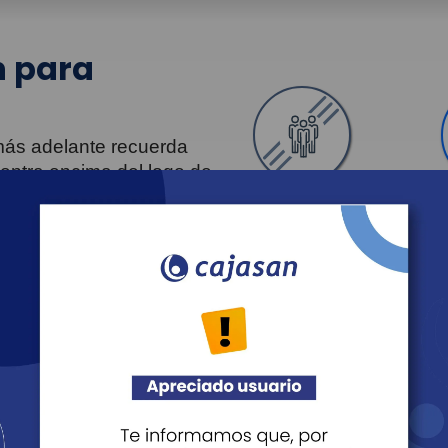
 para
 más adelante recuerda
uentra encima del logo de
Personas
Revista Fácil Vivir
Agéndate
Noticias
Recreación
Educación
Cultura