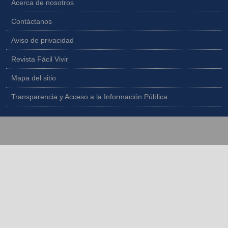
Acerca de nosotros
Contáctanos
Aviso de privacidad
Revista Fácil Vivir
Mapa del sitio
Transparencia y Acceso a la Información Pública
Copyright © 2026 - Todos los derechos reservados |
Diseñado por