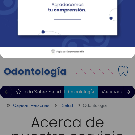
Empresas
Corporativo
Personas
Revista Fácil Vivir
Sedes
Directorio
Servicios En Línea
Odontología
Todo Sobre Salud
Odontología
Vacunación
Cajasan Personas
Salud
Odontología
Acerca de