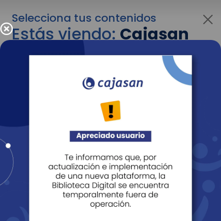
Selecciona tus contenidos
Estás viendo:
Cajasan
para personas
Para cambiar al contenido de tu interés más
adelante recuerda utilizar el menú
desplegable que se encuentra encima del
logo de Cajasan.
Entendido
Personas
Empresas
Corporativo