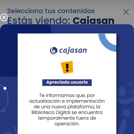
Selecciona tus contenidos
Estás viendo:
Cajasan
para personas
Para cambiar al contenido de tu interés más
adelante recuerda utilizar el menú
desplegable que se encuentra encima del
logo de Cajasan.
Entendido
Personas
Empresas
Corporativo