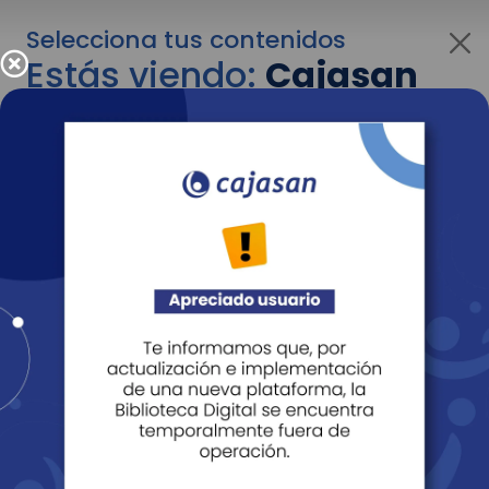
Selecciona tus contenidos
Estás viendo:
Cajasan
para personas
Para cambiar al contenido de tu interés más
adelante recuerda utilizar el menú
desplegable que se encuentra encima del
logo de Cajasan.
Entendido
Personas
Empresas
Corporativo