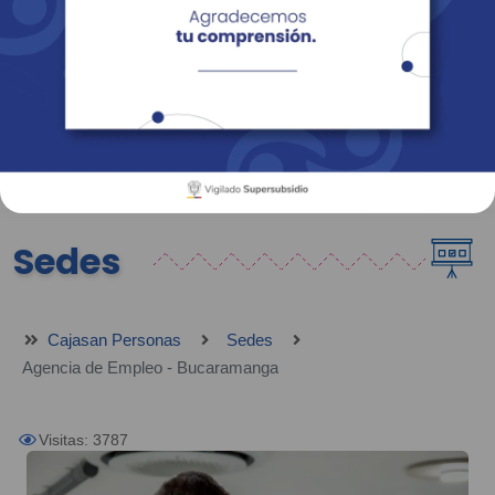
Empresas
Corporativo
Personas
Revista Fácil Vivir
Sedes
Directorio
Servicios En Línea
Sedes
Cajasan Personas
Sedes
Agencia de Empleo - Bucaramanga
Visitas: 3787