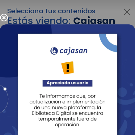
Selecciona tus contenidos
Estás viendo:
Cajasan
para personas
Para cambiar al contenido de tu interés más
adelante recuerda utilizar el menú
desplegable que se encuentra encima del
logo de Cajasan.
Entendido
Personas
Empresas
Corporativo