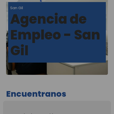
San Gil
Agencia de
Empleo - San
Gil
Encuentranos