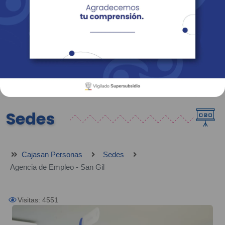
Empresas
Corporativo
Personas
Revista Fácil Vivir
Sedes
Directorio
Servicios En Línea
Sedes
Cajasan Personas
Sedes
Agencia de Empleo - San Gil
Visitas: 4551