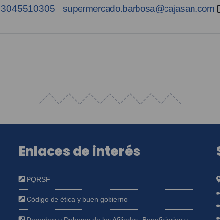
63045510305
supermercado.barbosa@cajasan.com
Enlaces de interés
PQRSF
Código de ética y buen gobierno
Derechos y Deberes de los Afiliados, Beneficiarios y