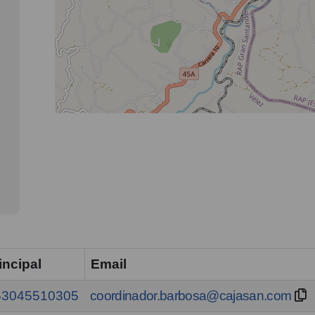
incipal
Email
63045510305
coordinador.barbosa@cajasan.com