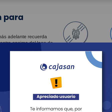
 para
 más adelante recuerda
uentra encima del logo de
Personas
Revista Fácil Vivir
Agéndate
Noticias
Recreación
Educación
Cultura