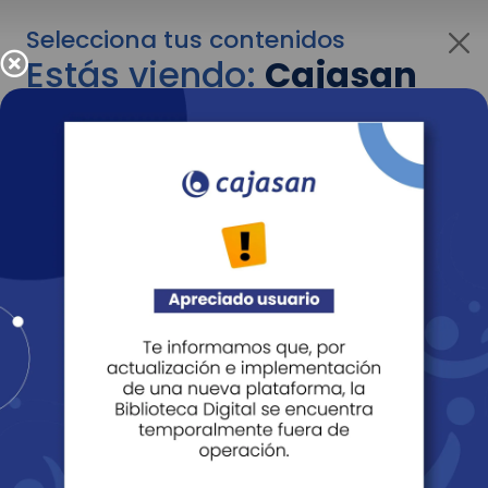
Selecciona tus contenidos
Estás viendo:
Cajasan
para personas
Para cambiar al contenido de tu interés más
adelante recuerda utilizar el menú
desplegable que se encuentra encima del
logo de Cajasan.
Entendido
Personas
Empresas
Corporativo