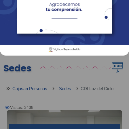
Empresas
Corporativo
Personas
Revista Fácil Vivir
Sedes
Directorio
Servicios En Línea
Sedes
Cajasan Personas
Sedes
CDI Luz del Cielo
Visitas: 3438