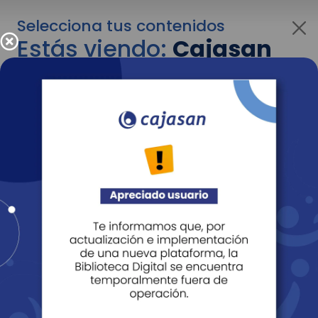
Selecciona tus contenidos
Estás viendo:
Cajasan
para personas
Para cambiar al contenido de tu interés más
adelante recuerda utilizar el menú
desplegable que se encuentra encima del
logo de Cajasan.
Entendido
Personas
Empresas
Corporativo