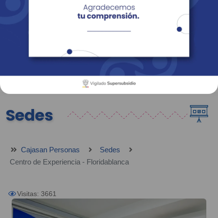
Empresas
Corporativo
Personas
Revista Fácil Vivir
Sedes
Directorio
Servicios En Línea
Sedes
Cajasan Personas
Sedes
Centro de Experiencia - Floridablanca
Visitas: 3661