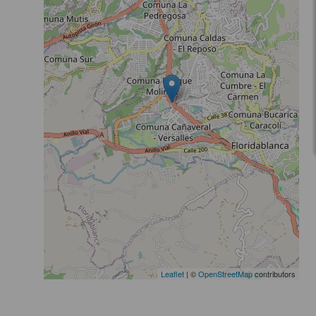
Leaflet
| ©
OpenStreetMap
contributors