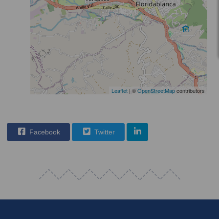
Leaflet
| ©
OpenStreetMap
contributors
Facebook
Twitter