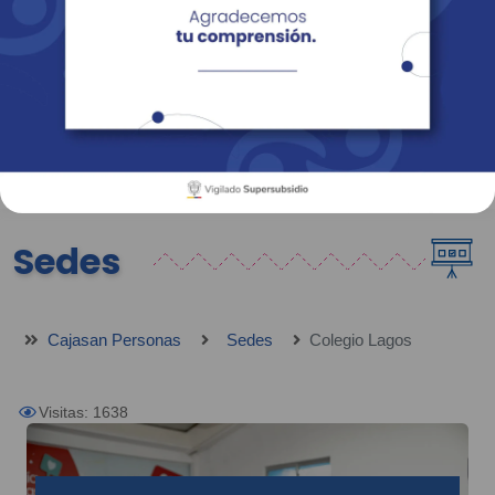
Empresas
Corporativo
Personas
Revista Fácil Vivir
Sedes
Directorio
Servicios En Línea
Sedes
Cajasan Personas
Sedes
Colegio Lagos
Visitas: 1638