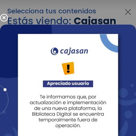
Selecciona tus contenidos
Estás viendo:
Cajasan
para personas
Para cambiar al contenido de tu interés más
adelante recuerda utilizar el menú
desplegable que se encuentra encima del
logo de Cajasan.
Entendido
Personas
Empresas
Corporativo