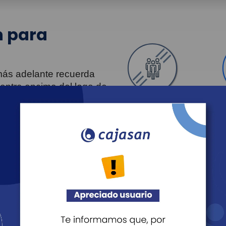
 para
 más adelante recuerda
uentra encima del logo de
Personas
Revista Fácil Vivir
Agéndate
Noticias
Recreación
Educación
Cultura