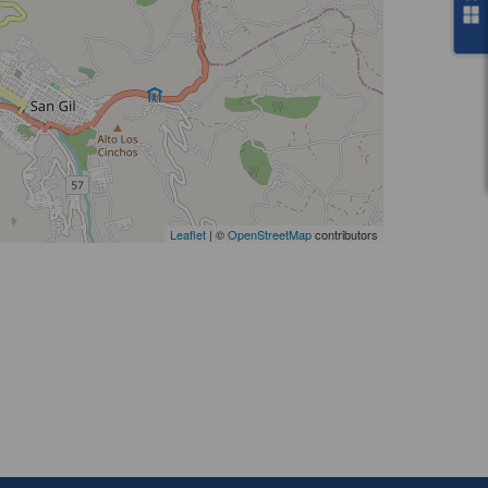
Leaflet
| ©
OpenStreetMap
contributors