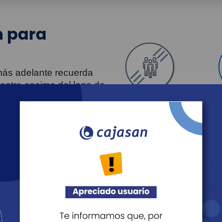
 para
 más adelante recuerda
uentra encima del logo de
Personas
Revista Fácil Vivir
Agéndate
Noticias
Recreación
Educación
Cultura