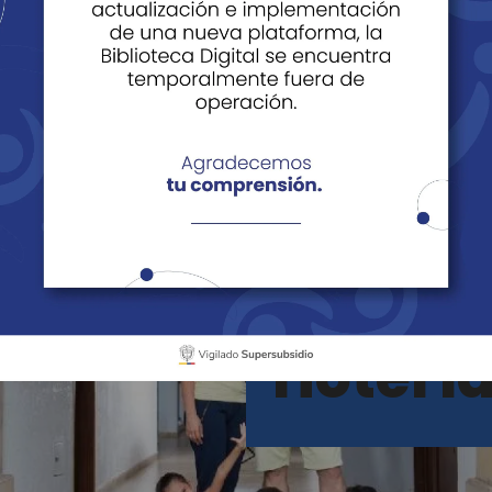
na
Piedecuesta
Hotel l