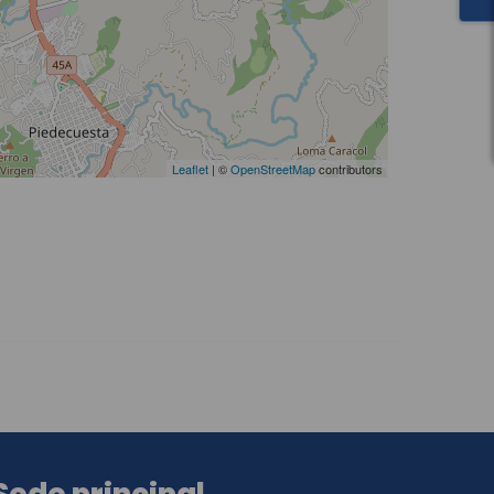
Leaflet
| ©
OpenStreetMap
contributors