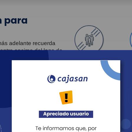
 para
 más adelante recuerda
uentra encima del logo de
Personas
Revista Fácil Vivir
Agéndate
Noticias
Recreación
Educación
Cultura