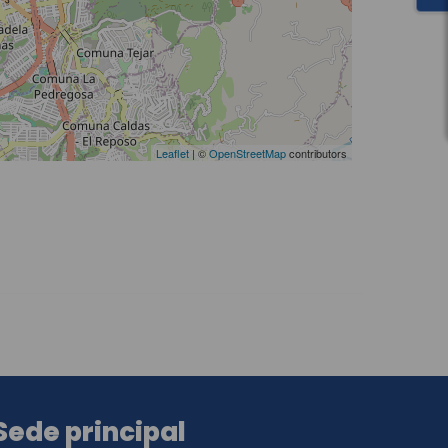
Leaflet
| ©
OpenStreetMap
contributors
Sede principal