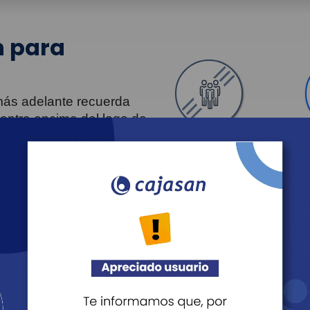
 para
 más adelante recuerda
uentra encima del logo de
Personas
Revista Fácil Vivir
Agéndate
Noticias
Recreación
Educación
Cultura