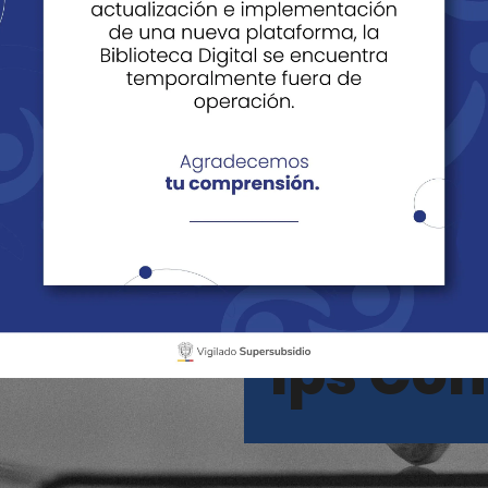
o
Bucaramanga
Ips Co