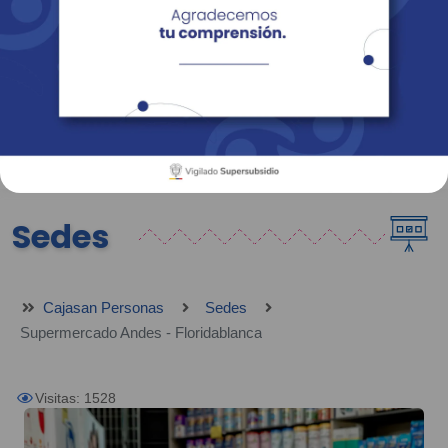
Empresas
Corporativo
Personas
Revista Fácil Vivir
Sedes
Directorio
Servicios En Línea
Sedes
Cajasan Personas
Sedes
Supermercado Andes - Floridablanca
Visitas: 1528