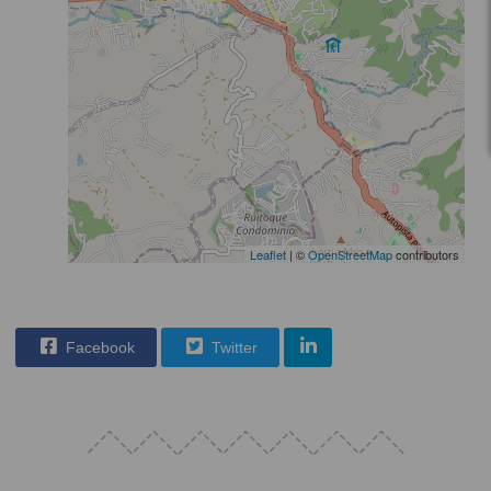
Leaflet
| ©
OpenStreetMap
contributors
Facebook
Twitter