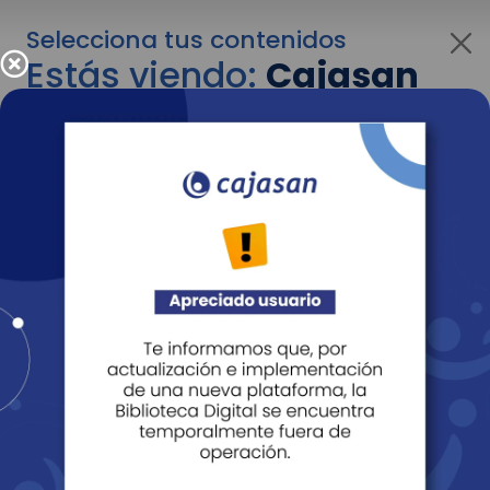
Selecciona tus contenidos
Estás viendo:
Cajasan
para personas
Para cambiar al contenido de tu interés más
adelante recuerda utilizar el menú
desplegable que se encuentra encima del
logo de Cajasan.
Entendido
Personas
Empresas
Corporativo