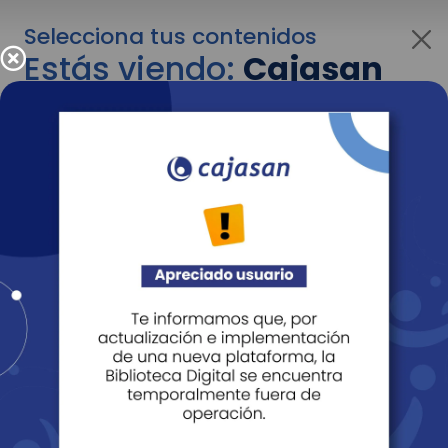
Selecciona tus contenidos
Estás viendo:
Cajasan
para personas
Para cambiar al contenido de tu interés más
adelante recuerda utilizar el menú
desplegable que se encuentra encima del
logo de Cajasan.
Entendido
Personas
Empresas
Corporativo