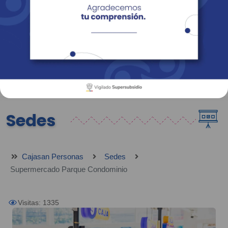
Empresas
Corporativo
Personas
Revista Fácil Vivir
Sedes
Directorio
Servicios En Línea
Sedes
Cajasan Personas
Sedes
Supermercado Parque Condominio
Visitas: 1335