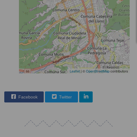
Leaflet
| ©
OpenStreetMap
contributors
Facebook
Twitter