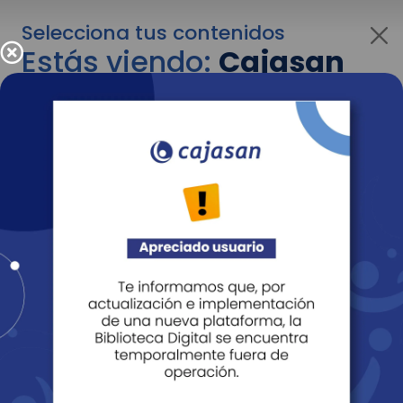
Selecciona tus contenidos
Estás viendo:
Cajasan
para personas
Para cambiar al contenido de tu interés más
adelante recuerda utilizar el menú
desplegable que se encuentra encima del
logo de Cajasan.
Entendido
Personas
Empresas
Corporativo