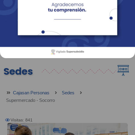
Empresas
Corporativo
Personas
Revista Fácil Vivir
Sedes
Directorio
Servicios En Línea
Sedes
Cajasan Personas
Sedes
Supermercado - Socorro
Visitas: 841