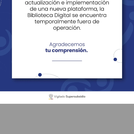
catoria 3 2024
nda
Construimos con Todos
Constructoras Aliadas
Beneficiarios Convocatoria 3 2024
ficiarios subsidio de 
 - 2024