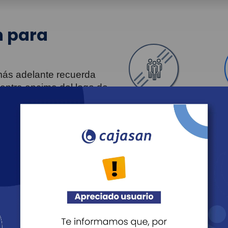
 para
 más adelante recuerda
uentra encima del logo de
Personas
Revista Fácil Vivir
Agéndate
Noticias
Recreación
Educación
Cultura