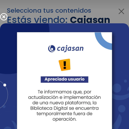
Selecciona tus contenidos
Estás viendo:
Cajasan
para personas
Para cambiar al contenido de tu interés más
adelante recuerda utilizar el menú
desplegable que se encuentra encima del
logo de Cajasan.
Entendido
Personas
Empresas
Corporativo