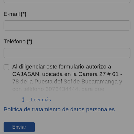
E-mail
(*)
Teléfono
(*)
Al diligenciar este formulario autorizo a
CAJASAN, ubicada en la Carrera 27 # 61 -
78 de la Puesta del Sol de Bucaramanga y
con teléfono 6076434444, para que
recolecte, almacene, use, circule y/o
...Leer más
suprima mis datos personales y los de mis
Política de tratamiento de datos personales
representados, consignados en este medio
y en sus anexos, incluyendo el tratamiento
de datos sensibles y de menores de edad
Enviar
aun conociendo que no estoy obligado a