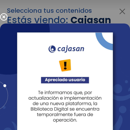
Selecciona tus contenidos
Estás viendo:
Cajasan
para personas
Para cambiar al contenido de tu interés más
adelante recuerda utilizar el menú
desplegable que se encuentra encima del
logo de Cajasan.
Entendido
Personas
Empresas
Corporativo