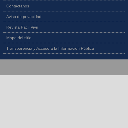
Contáctanos
Aviso de privacidad
Revista Fácil Vivir
Mapa del sitio
Transparencia y Acceso a la Información Pública
Copyright © 2026 - Todos los derechos reservados |
Diseñado por
IngeWeb - www.ingeweb.co