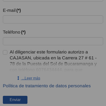
E-mail
(*)
Teléfono
(*)
Al diligenciar este formulario autorizo a
CAJASAN, ubicada en la Carrera 27 # 61 -
78 de la Puesta del Sol de Bucaramanga y
con teléfono 6076434444, para que
recolecte, almacene, use, circule y/o
...Leer más
suprima mis datos personales y los de mis
Política de tratamiento de datos personales
representados, consignados en este medio
y en sus anexos, incluyendo el tratamiento
de datos sensibles y de menores de edad
Enviar
aun conociendo que no estoy obligado a