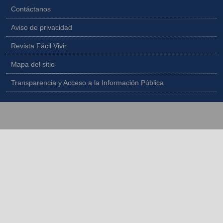
Contáctanos
Aviso de privacidad
Revista Fácil Vivir
Mapa del sitio
Transparencia y Acceso a la Información Pública
Copyright © 2026 - Todos los derechos reservados |
Diseñado por
IngeWeb - www.ingeweb.co