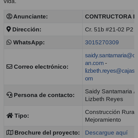
vida.
Anunciante:
CONTRUCTORA D
Dirección:
Cr. 51b #21-02 P2
WhatsApp:
3015270309
saidy.santamaria@ca
an.com
-
Correo electrónico:
lizbeth.reyes@cajasa
om
Saidy Santamaria /
Persona de contacto:
Lizbeth Reyes
Construcción Rural 
Tipo:
Mejoramiento
Brochure del proyecto:
Descargue aquí